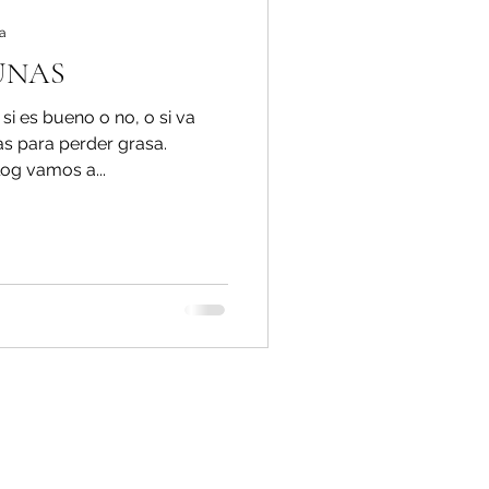
ra
UNAS
i es bueno o no, o si va
as para perder grasa.
og vamos a...
egal